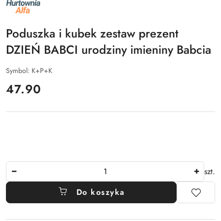
NAZWA
PRODUCENTA:
ALFA
Poduszka i kubek zestaw prezent
DZIEŃ BABCI urodziny imieniny Babcia
Symbol:
K+P+K
cena:
47.90
Ilość
szt.
Do koszyka