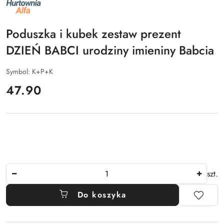
NAZWA
PRODUCENTA:
ALFA
Poduszka i kubek zestaw prezent
DZIEŃ BABCI urodziny imieniny Babcia
Symbol:
K+P+K
cena:
47.90
Ilość
szt.
Do koszyka