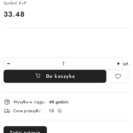
Symbol:
K+P
cena:
33.48
Ilość
szt.
Do koszyka
Dostępność
Wysyłka w ciągu:
48 godzin
i
Cena przesyłki:
13
dostawa
Zadaj pytanie