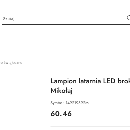
e świąteczne
Lampion latarnia LED broka
Mikołaj
Symbol:
149219892M
cena:
60.46