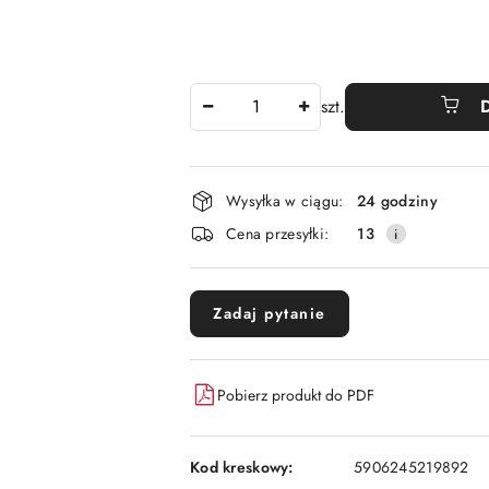
Ilość
szt.
Dostępność
Wysyłka w ciągu:
24 godziny
i
Cena przesyłki:
13
dostawa
Zadaj pytanie
Pobierz produkt do PDF
Kod kreskowy:
5906245219892