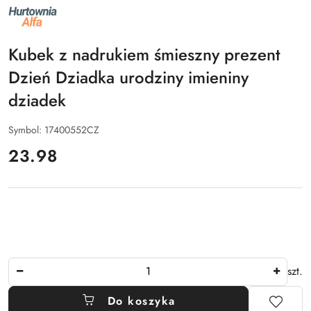
NAZWA
PRODUCENTA:
ALFA
Kubek z nadrukiem śmieszny prezent
Dzień Dziadka urodziny imieniny
dziadek
Symbol:
17400552CZ
cena:
23.98
Ilość
szt.
Do koszyka