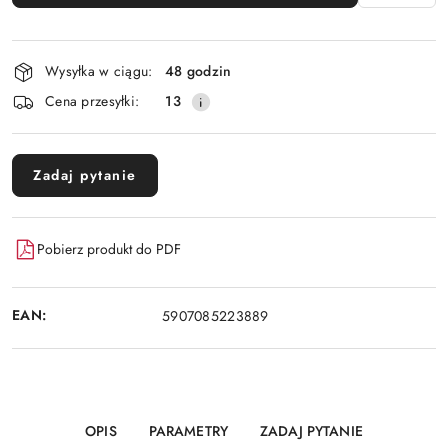
Dostępność
Wysyłka w ciągu:
48 godzin
i
Cena przesyłki:
13
dostawa
Zadaj pytanie
Pobierz produkt do PDF
EAN:
5907085223889
OPIS
PARAMETRY
ZADAJ PYTANIE