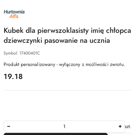
NAZWA
PRODUCENTA:
ALFA
Kubek dla pierwszoklasisty imię chłopca
dziewczynki pasowanie na ucznia
Symbol:
17400401C
Produkt personalizowany - wyłączony z możliwości zwrotu.
cena:
19.18
Ilość
szt.