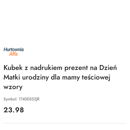
NAZWA
PRODUCENTA:
ALFA
Kubek z nadrukiem prezent na Dzień
Matki urodziny dla mamy teściowej
wzory
Symbol:
17400552JR
cena:
23.98