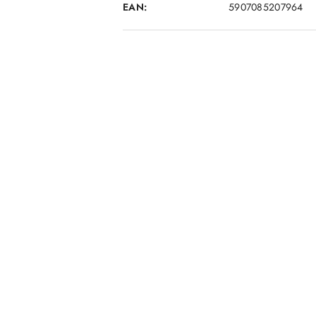
EAN:
5907085207964