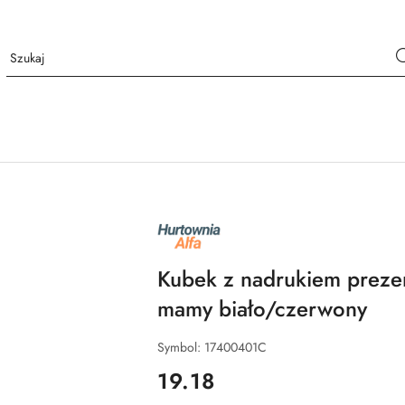
NAZWA
PRODUCENTA:
ALFA
Kubek z nadrukiem prezen
mamy biało/czerwony
Symbol:
17400401C
cena:
19.18