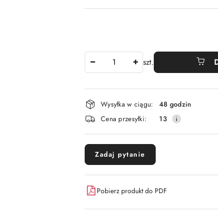
Ilość
szt.
Dostępność
Wysyłka w ciągu:
48 godzin
i
Cena przesyłki:
13
dostawa
Zadaj pytanie
Pobierz produkt do PDF