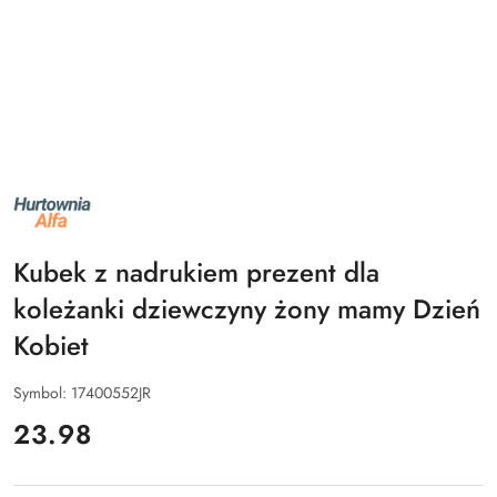
NAZWA
PRODUCENTA:
ALFA
Kubek z nadrukiem prezent dla
koleżanki dziewczyny żony mamy Dzień
Kobiet
Symbol:
17400552JR
cena:
23.98