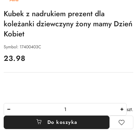
ALFA
Kubek z nadrukiem prezent dla
koleżanki dziewczyny żony mamy Dzień
Kobiet
Symbol:
17400403C
cena:
23.98
Ilość
szt.
Do koszyka