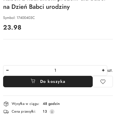
na Dzień Babci urodziny
Symbol:
17400403C
cena:
23.98
Ilość
szt.
Do koszyka
Dostępność
Wysyłka w ciągu:
48 godzin
i
Cena przesyłki:
13
dostawa