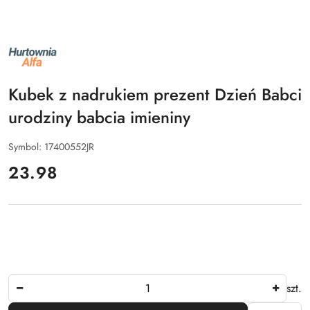
NAZWA
PRODUCENTA:
ALFA
Kubek z nadrukiem prezent Dzień Babci
urodziny babcia imieniny
Symbol:
17400552JR
cena:
23.98
Ilość
szt.