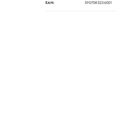
EAN:
5907085236001