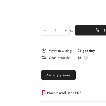
Ilość
szt.
Dostępność
Wysyłka w ciągu:
24 godziny
i
Cena przesyłki:
13
dostawa
Zadaj pytanie
Pobierz produkt do PDF