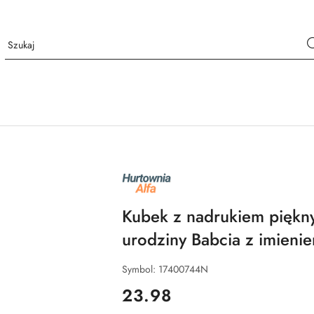
NAZWA
PRODUCENTA:
ALFA
Kubek z nadrukiem piękn
urodziny Babcia z imieni
Symbol:
17400744N
cena:
23.98