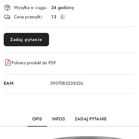
Dostępność
Wysyłka w ciągu:
24 godziny
i
Cena przesyłki:
13
dostawa
Zadaj pytanie
Pobierz produkt do PDF
EAN:
5907085238326
OPIS
INFO3
ZADAJ PYTANIE