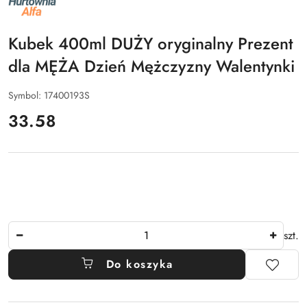
PRODUCENTA:
ALFA
Kubek 400ml DUŻY oryginalny Prezent
dla MĘŻA Dzień Mężczyzny Walentynki
Symbol:
17400193S
cena:
33.58
Ilość
szt.
Do koszyka