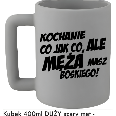
Kubek 400ml DUŻY szary mat -