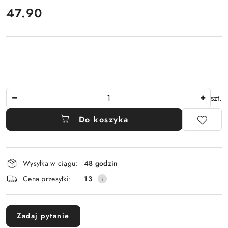
cena:
47.90
Ilość
szt.
Do koszyka
Dostępność
Wysyłka w ciągu:
48 godzin
i
Cena przesyłki:
13
dostawa
Zadaj pytanie