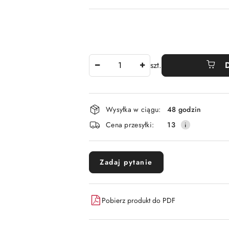
Ilość
szt.
Dostępność
Wysyłka w ciągu:
48 godzin
i
Cena przesyłki:
13
dostawa
Zadaj pytanie
Pobierz produkt do PDF