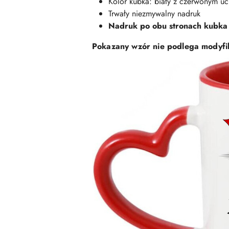
Kolor kubka: biały z czerwonym u
Trwały niezmywalny nadruk
Nadruk po obu stronach kubka
Pokazany wzór nie podlega modyfi