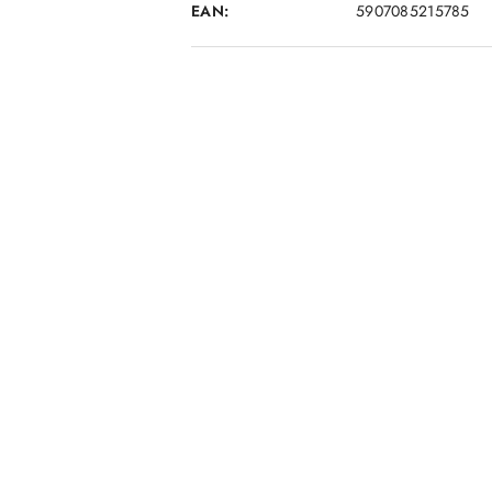
EAN:
5907085215785