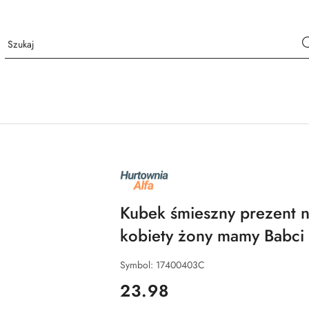
NAZWA
PRODUCENTA:
ALFA
Kubek śmieszny prezent n
kobiety żony mamy Babci
Symbol:
17400403C
cena:
23.98