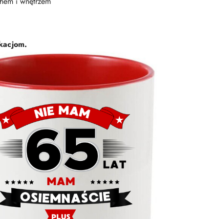
chem i wnętrzem
kacjom.