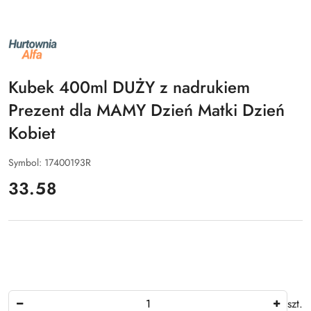
NAZWA
PRODUCENTA:
ALFA
Kubek 400ml DUŻY z nadrukiem
Prezent dla MAMY Dzień Matki Dzień
Kobiet
Symbol:
17400193R
cena:
33.58
Ilość
szt.