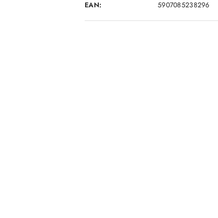
EAN:
5907085238296