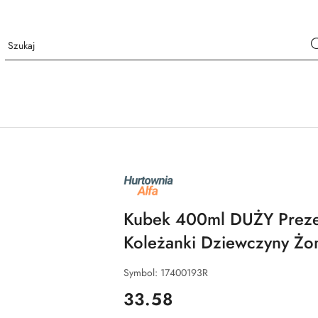
NAZWA
PRODUCENTA:
ALFA
Kubek 400ml DUŻY Prezen
Koleżanki Dziewczyny Żo
Symbol:
17400193R
cena:
33.58