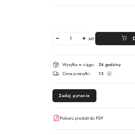
Ilość
szt.
Dostępność
Wysyłka w ciągu:
24 godziny
i
Cena przesyłki:
13
dostawa
Zadaj pytanie
Pobierz produkt do PDF