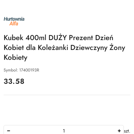
NAZWA
PRODUCENTA:
ALFA
Kubek 400ml DUŻY Prezent Dzień
Kobiet dla Koleżanki Dziewczyny Żony
Kobiety
Symbol:
17400193R
cena:
33.58
Ilość
szt.