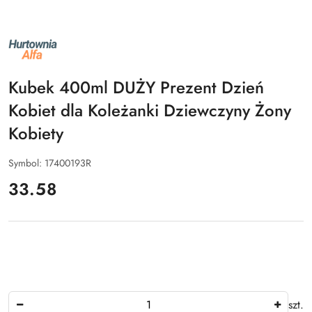
NAZWA
PRODUCENTA:
ALFA
Kubek 400ml DUŻY Prezent Dzień
Kobiet dla Koleżanki Dziewczyny Żony
Kobiety
Symbol:
17400193R
cena:
33.58
Ilość
szt.