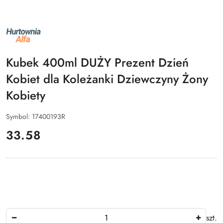
NAZWA
PRODUCENTA:
ALFA
Kubek 400ml DUŻY Prezent Dzień
Kobiet dla Koleżanki Dziewczyny Żony
Kobiety
Symbol:
17400193R
cena:
33.58
Ilość
szt.