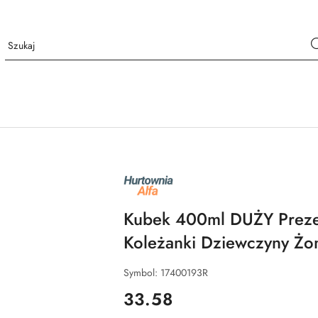
NAZWA
PRODUCENTA:
ALFA
Kubek 400ml DUŻY Prezen
Koleżanki Dziewczyny Żo
Symbol:
17400193R
cena:
33.58