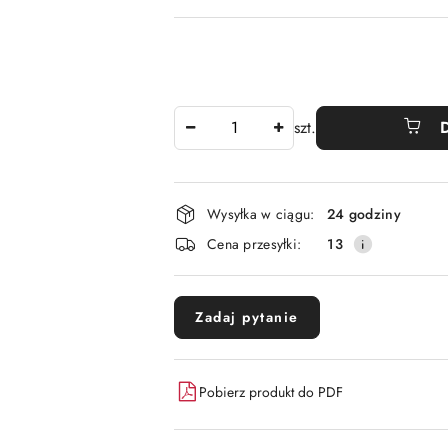
Ilość
szt.
Dostępność
Wysyłka w ciągu:
24 godziny
i
Cena przesyłki:
13
dostawa
Zadaj pytanie
Pobierz produkt do PDF