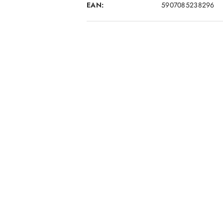
EAN:
5907085238296