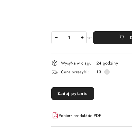
Ilość
szt.
Dostępność
Wysyłka w ciągu:
24 godziny
i
Cena przesyłki:
13
dostawa
Zadaj pytanie
Pobierz produkt do PDF