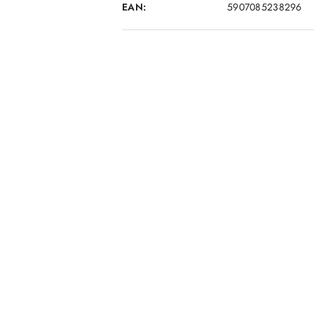
EAN:
5907085238296