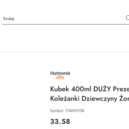
NAZWA
PRODUCENTA:
ALFA
Kubek 400ml DUŻY Prezen
Koleżanki Dziewczyny Żo
Symbol:
17400193R
cena:
33.58