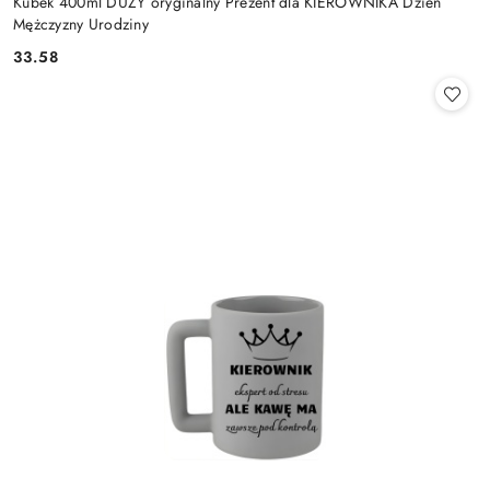
Kubek 400ml DUŻY oryginalny Prezent dla KIEROWNIKA Dzień
Mężczyzny Urodziny
33.58
Cena: