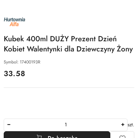
NAZWA
PRODUCENTA:
ALFA
Kubek 400ml DUŻY Prezent Dzień
Kobiet Walentynki dla Dziewczyny Żony
Symbol:
17400193R
cena:
33.58
Ilość
szt.
Do koszyka