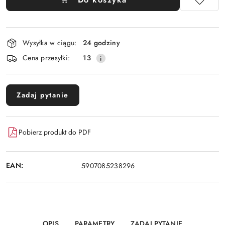
Dostępność
Wysyłka w ciągu:
24 godziny
i
Cena przesyłki:
13
dostawa
Zadaj pytanie
Pobierz produkt do PDF
EAN:
5907085238296
OPIS
PARAMETRY
ZADAJ PYTANIE