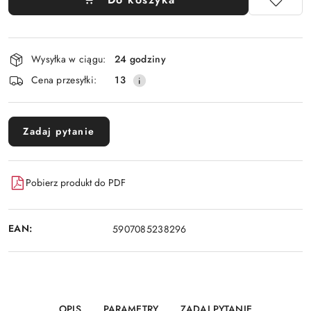
Dostępność
Wysyłka w ciągu:
24 godziny
i
Cena przesyłki:
13
dostawa
Zadaj pytanie
Pobierz produkt do PDF
EAN:
5907085238296
OPIS
PARAMETRY
ZADAJ PYTANIE