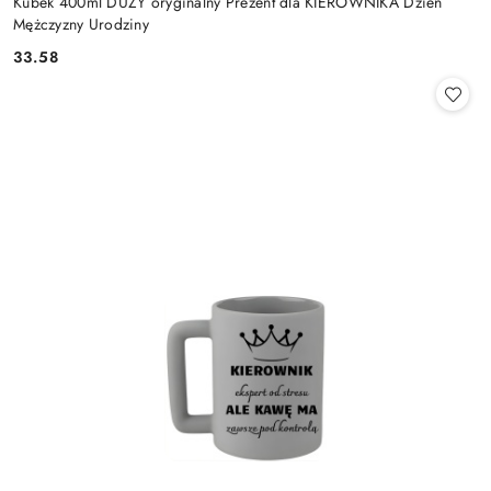
Kubek 400ml DUŻY oryginalny Prezent dla KIEROWNIKA Dzień
Mężczyzny Urodziny
33.58
Cena: