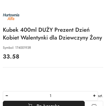
NAZWA
PRODUCENTA:
ALFA
Kubek 400ml DUŻY Prezent Dzień
Kobiet Walentynki dla Dziewczyny Żony
Symbol:
17400193R
cena:
33.58
Ilość
szt.
Do koszyka