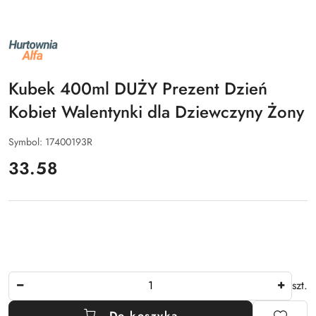
NAZWA
PRODUCENTA:
ALFA
Kubek 400ml DUŻY Prezent Dzień
Kobiet Walentynki dla Dziewczyny Żony
Symbol:
17400193R
cena:
33.58
Ilość
szt.
Do koszyka