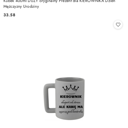
Kubek 400ml DUŻY oryginalny Prezent dla KIEROWNIKA Dzień
Mężczyzny Urodziny
33.58
Cena: