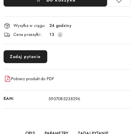
Dostępność
Wysyłka w ciągu:
24 godziny
i
Cena przesyłki:
13
dostawa
Zadaj pytanie
Pobierz produkt do PDF
EAN:
5907085238296
OPIS
PARAMETRY
ZADAJ PYTANIE