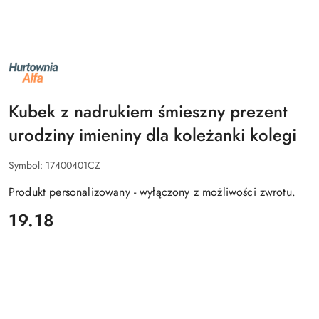
NAZWA
PRODUCENTA:
ALFA
Kubek z nadrukiem śmieszny prezent
urodziny imieniny dla koleżanki kolegi
Symbol:
17400401CZ
Produkt personalizowany - wyłączony z możliwości zwrotu.
cena:
19.18