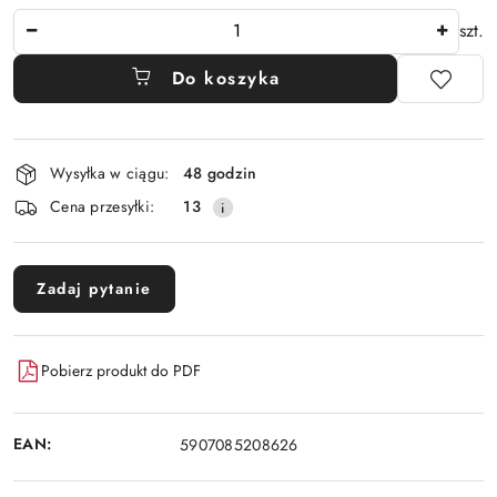
Ilość
szt.
Do koszyka
Dostępność
Wysyłka w ciągu:
48 godzin
i
Cena przesyłki:
13
dostawa
Zadaj pytanie
Pobierz produkt do PDF
EAN:
5907085208626