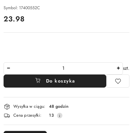
Symbol:
17400552C
cena:
23.98
Ilość
szt.
Do koszyka
Dostępność
Wysyłka w ciągu:
48 godzin
i
Cena przesyłki:
13
dostawa