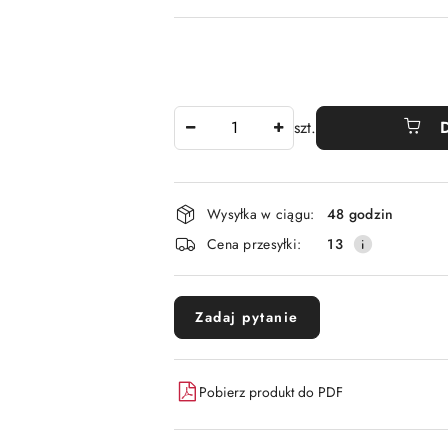
Ilość
szt.
Dostępność
Wysyłka w ciągu:
48 godzin
i
Cena przesyłki:
13
dostawa
Zadaj pytanie
Pobierz produkt do PDF