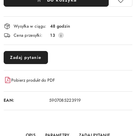
Dostępność
Wysyłka w ciągu:
48 godzin
i
Cena przesyłki:
13
dostawa
Zadaj pytanie
Pobierz produkt do PDF
EAN:
5907085223919
OPIS
PARAMETRY
ZADAJ PYTANIE