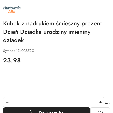
NAZWA
PRODUCENTA:
ALFA
Kubek z nadrukiem śmieszny prezent
Dzień Dziadka urodziny imieniny
dziadek
Symbol:
17400552C
cena:
23.98
Ilość
szt.
Do koszyka