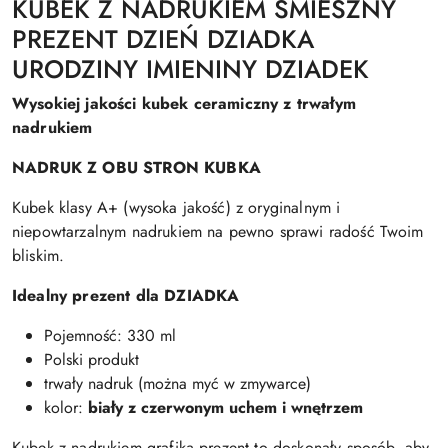
KUBEK Z NADRUKIEM ŚMIESZNY
PREZENT DZIEŃ DZIADKA
URODZINY IMIENINY DZIADEK
Wysokiej jakości kubek ceramiczny z trwałym
nadrukiem
NADRUK Z OBU STRON KUBKA
Kubek klasy A+ (wysoka jakość) z oryginalnym i
niepowtarzalnym nadrukiem na pewno sprawi radość Twoim
bliskim.
Idealny prezent dla DZIADKA
Pojemność: 330 ml
Polski produkt
trwały nadruk (można myć w zmywarce)
kolor:
biały z czerwonym uchem i wnętrzem
Kubek z nadrukiem grafiką prezent to doskonały sposób, aby