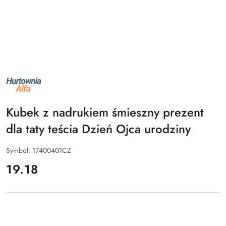
NAZWA
PRODUCENTA:
ALFA
Kubek z nadrukiem śmieszny prezent
dla taty teścia Dzień Ojca urodziny
Symbol:
17400401CZ
cena:
19.18