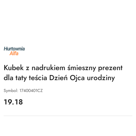
NAZWA
PRODUCENTA:
ALFA
Kubek z nadrukiem śmieszny prezent
dla taty teścia Dzień Ojca urodziny
Symbol:
17400401CZ
cena:
19.18