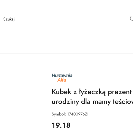
NAZWA
PRODUCENTA:
ALFA
Kubek z łyżeczką prezent
urodziny dla mamy teścio
Symbol:
17400976ZI
cena:
19.18