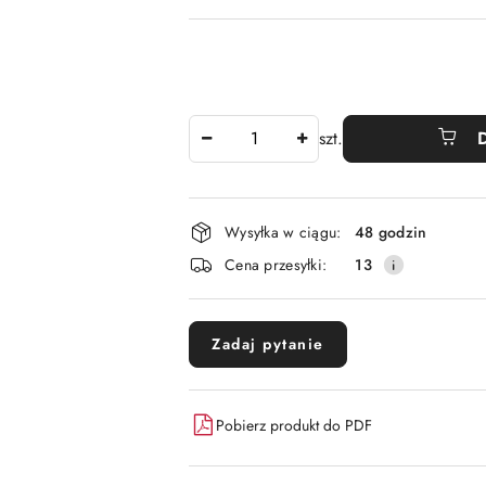
Ilość
szt.
Dostępność
Wysyłka w ciągu:
48 godzin
i
Cena przesyłki:
13
dostawa
Zadaj pytanie
Pobierz produkt do PDF