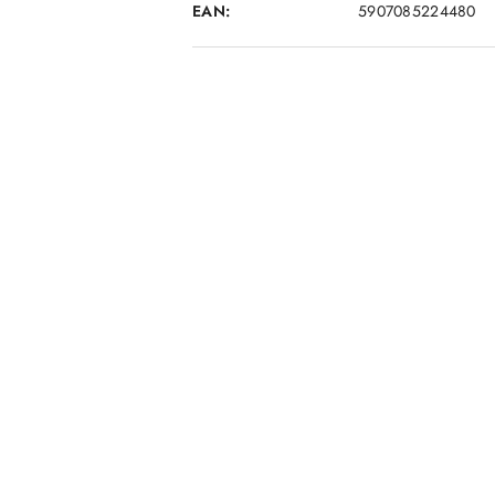
EAN:
5907085224480