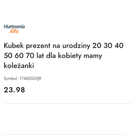
NAZWA
PRODUCENTA:
ALFA
Kubek prezent na urodziny 20 30 40
50 60 70 lat dla kobiety mamy
koleżanki
Symbol:
17400552JR
cena:
23.98