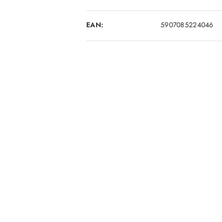
EAN:
5907085224046