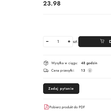
cena:
23.98
Ilość
szt.
Dostępność
Wysyłka w ciągu:
48 godzin
i
Cena przesyłki:
13
dostawa
Zadaj pytanie
Pobierz produkt do PDF