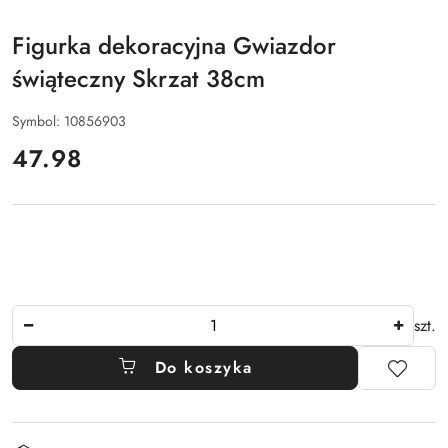
Figurka dekoracyjna Gwiazdor
świąteczny Skrzat 38cm
Symbol:
10856903
cena:
47.98
Ilość
szt.
Do koszyka
Dostępność