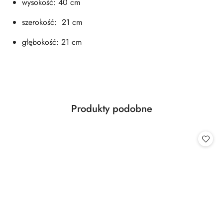
wysokość: 40 cm
szerokość: 21 cm
głębokość: 21 cm
Produkty
Produkty podobne
Pomiń karuzelę produktów
o
statusie: