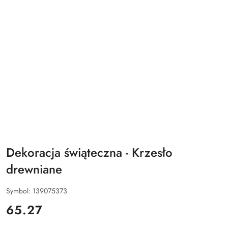
Dekoracja świąteczna - Krzesło
drewniane
Symbol:
139075373
cena:
65.27