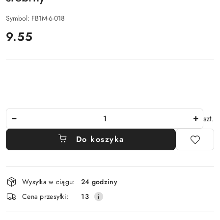
Symbol:
FB1M-6-018
cena:
9.55
Ilość
szt.
Do koszyka
Dostępność
Wysyłka w ciągu:
24 godziny
i
Cena przesyłki:
13
dostawa