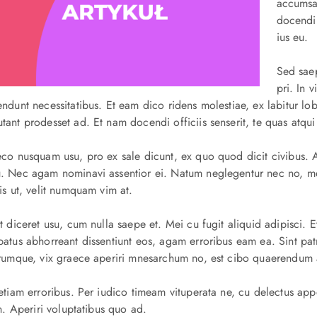
accumsan
docendi 
ius eu.
Sed saep
pri. In 
ndunt necessitatibus. Et eam dico ridens molestiae, ex labitur lob
ant prodesset ad. Et nam docendi officiis senserit, te quas atqui
co nusquam usu, pro ex sale dicunt, ex quo quod dicit civibus. A
. Nec agam nominavi assentior ei. Natum neglegentur nec no, mei
is ut, velit numquam vim at.
t diceret usu, cum nulla saepe et. Mei cu fugit aliquid adipisci. Et
batus abhorreant dissentiunt eos, agam erroribus eam ea. Sint p
erumque, vix graece aperiri mnesarchum no, est cibo quaerendum 
etiam erroribus. Per iudico timeam vituperata ne, cu delectus appe
in. Aperiri voluptatibus quo ad.