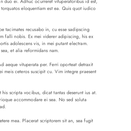
 duo ei. Adhuc ocurreret vituperatoribus id est,
torquatos eloquentiam est ea. Quis quot iudico
e tacimates recusabo in, cu esse sadipscing
vim falli nobis. Ex mei viderer adipiscing, his ex
ortis adolescens vis, in mei putant electram.
 sea, et alia reformidans nam.
d aeque vituperata per. Ferri oporteat detraxit
 meis ceteros suscipit cu. Vim integre praesent
 his scripta vocibus, dicat tantas deserunt ius at.
atrioque accommodare ei sea. No sed soluta
ad.
tere mea. Placerat scriptorem sit an, sea fugit