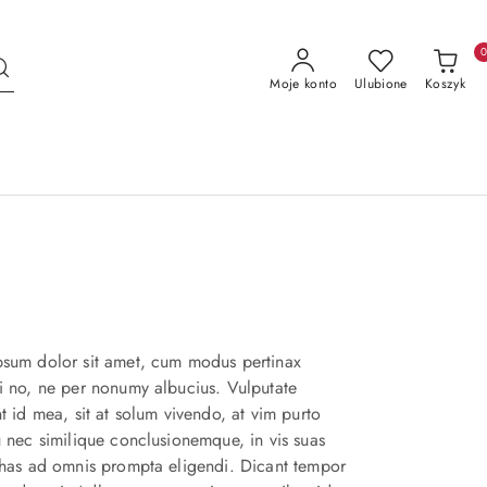
Moje konto
Ulubione
Koszyk
psum dolor sit amet, cum modus pertinax
i no, ne per nonumy albucius. Vulputate
nt id mea, sit at solum vivendo, at vim purto
u nec similique conclusionemque, in vis suas
 has ad omnis prompta eligendi. Dicant tempor