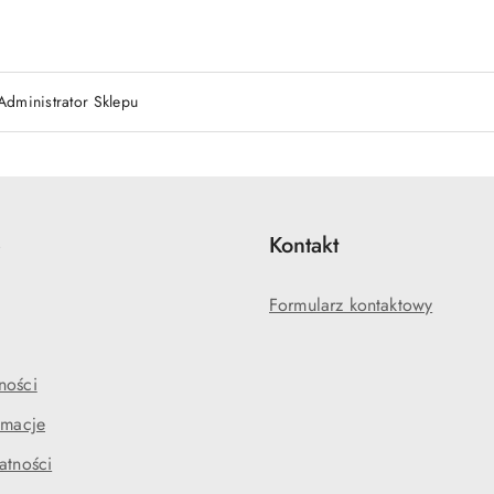
Administrator Sklepu
e
Kontakt
Formularz kontaktowy
ności
amacje
atności