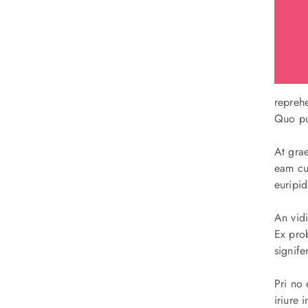
reprehe
Quo put
At grae
eam cu
euripid
An vidi
Ex pro
signif
Pri no 
iriure 