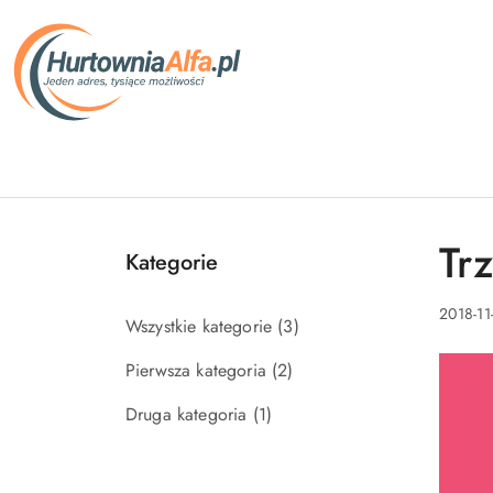
Przejdź do treści głównej
Przejdź do wyszukiwarki
Przejdź do moje konto
Przejdź do menu głównego
Przejdź do stopki
Tr
Kategorie
2018-11
Wszystkie kategorie
(3)
Pierwsza kategoria
(2)
Druga kategoria
(1)