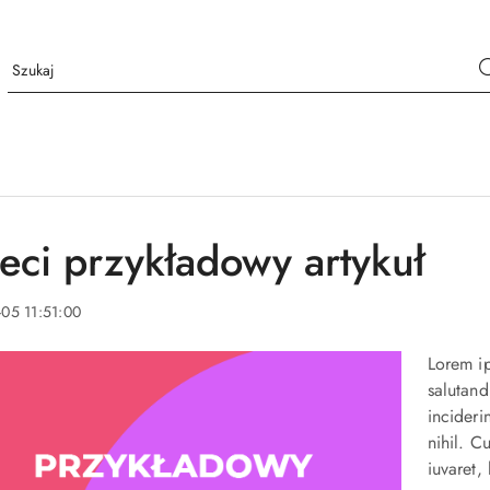
zeci przykładowy artykuł
-05 11:51:00
Lorem i
salutand
incideri
nihil. C
iuvaret,