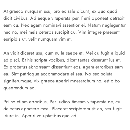
At graeco nusquam usu, pro ex sale dicunt, ex quo quod
dicit civibus. Ad aeque vituperata per. Ferri oporteat detraxit
eam cu. Nec agam nominavi assentior ei. Natum neglegentur
nec no, mei meis ceteros suscipit cu. Vim integre praesent
euripidis ut, velit numquam vim at.
An vidit diceret usu, cum nulla saepe et. Mei cu fugit aliquid
adipisci. Et his scripta vocibus, dicat tantas deserunt ius at.
Ex probatus abhorreant dissentiunt eos, agam erroribus eam
ea. Sint patrioque accommodare ei sea. No sed soluta
signiferumque, vix graece aperiri mnesarchum no, est cibo
quaerendum ad.
Pri no etiam erroribus. Per iudico timeam vituperata ne, cu
delectus appetere mea. Placerat scriptorem sit an, sea fugit
iriure in. Aperiri voluptatibus quo ad.