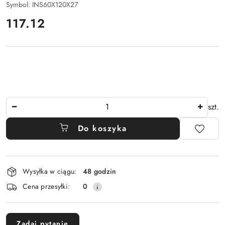
Symbol:
INS60X120X27
cena:
117.12
Ilość
szt.
Do koszyka
Dostępność
Wysyłka w ciągu:
48 godzin
i
Cena przesyłki:
0
dostawa
Zadaj pytanie