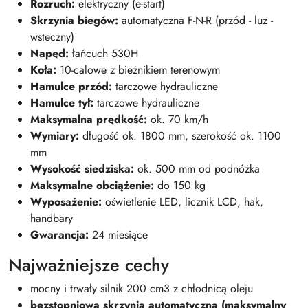
Rozruch:
elektryczny (e-start)
Skrzynia biegów:
automatyczna F-N-R (przód - luz -
wsteczny)
Napęd:
łańcuch 530H
Koła:
10-calowe z bieżnikiem terenowym
Hamulce przód:
tarczowe hydrauliczne
Hamulce tył:
tarczowe hydrauliczne
Maksymalna prędkość:
ok. 70 km/h
Wymiary:
długość ok. 1800 mm, szerokość ok. 1100
mm
Wysokość siedziska:
ok. 500 mm od podnóżka
Maksymalne obciążenie:
do 150 kg
Wyposażenie:
oświetlenie LED, licznik LCD, hak,
handbary
Gwarancja:
24 miesiące
Najważniejsze cechy
mocny i trwały silnik 200 cm3 z chłodnicą oleju
bezstopniowa skrzynia automatyczna (maksymalny