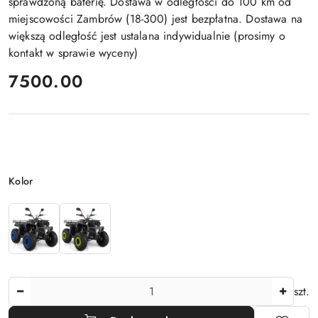
sprawdzoną baterię. Dostawa w odległości do 100 km od
miejscowości Zambrów (18-300) jest bezpłatna. Dostawa na
większą odległość jest ustalana indywidualnie (prosimy o
kontakt w sprawie wyceny)
cena:
7500.00
Wariant
Kolor
Ilość
szt.