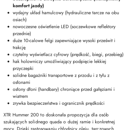
komfort jazdy)
wydajny układ hamulcowy (hydrauliczne tarcze na obu
osiach)
nowoczesne oświetlenie LED (soczewkowe reflektory
przednie)
duże 10-calowe felgi zapewniające wysoki prześwit i
trakcję
czytelny wyświetlacz cyfrowy (prędkość, biegi, przebieg)
hak holowniczy umożliwiający podpięcie lekkiej
przyczepki
solidne bagażniki transportowe z przodu i z tyłu z
osłonami
osłony dłoni (handbary) chroniące przed gałęziami i
wiatrem
zrywka bezpieczeństwa i ogranicznik prędkości
XTR Hummer 200 to doskonała propozycja dla osób
szukających solidnego quada o dużej ramie i konkretnej
mocy. Dzięki zastosowaniu chłodnicy oleju, tarczowych