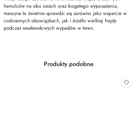
hamulców na obu osiach oraz bogatego wyposażenia,
maszyna ta świetnie sprawdzi się zarówno jako wsparcie w
codziennych obowiązkach, jak i źródło wielkiej frajdy
podczas weekendowych wypadów w teren.
Produkty
Produkty podobne
Pomiń karuzelę produktów
o
statusie: