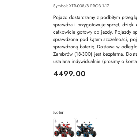
Symbol:
XTR-008/8 PRO3 1-17
Pojazd dostarczamy z podbitym przegl
sprawdza i przygotowuje sprzęt, dzięki
całkowicie gotowy do jazdy. Pojazdy sp
sprawdzone pod kątem szczelności, poj
sprawdzoną baterię. Dostawa w odległ
Zambrów (18-300) jest bezpłatna. Dosta
ustalana indywidualnie (prosimy o kont
cena:
4499.00
Wariant
Kolor