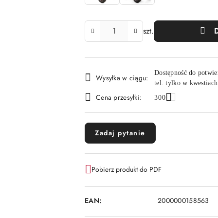
Ilość
szt.
Dostępność
Dostępność do potwie
Wysyłka w ciągu:
i
tel. tylko w kwestiac
dostawa
Cena przesyłki:
300
Zadaj pytanie
Pobierz produkt do PDF
EAN:
2000000158563