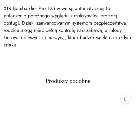
XTR Bombardier Pro 125 w wersji automatycznej to
połączenie potężnego wyglądu z maksymalną prostotą
obsługi. Dzięki zaawansowanym systemom bezpieczeństwa,
rodzice mogą mieć pełną kontrolę nad zabawą, a młody
kierowca cieszyć się maszyną, która budzi respekt na każdym
szlaku.
Produkty
Produkty podobne
Pomiń karuzelę produktów
o
statusie: