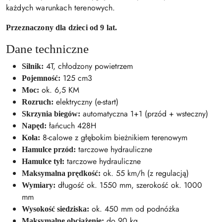
każdych warunkach terenowych.
Przeznaczony dla dzieci od 9 lat.
Dane techniczne
4T, chłodzony powietrzem
Silnik:
125 cm3
Pojemność:
ok. 6,5 KM
Moc:
elektryczny (e-start)
Rozruch:
automatyczna 1+1 (przód + wsteczny)
Skrzynia biegów:
łańcuch 428H
Napęd:
8-calowe z głębokim bieżnikiem terenowym
Koła:
tarczowe hydrauliczne
Hamulce przód:
tarczowe hydrauliczne
Hamulce tył:
ok. 55 km/h (z regulacją)
Maksymalna prędkość:
długość ok. 1550 mm, szerokość ok. 1000
Wymiary:
mm
ok. 450 mm od podnóżka
Wysokość siedziska:
do 90 kg
Maksymalne obciążenie: