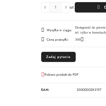
Ilość
szt.
Dostępność
Dostępność do potwie
Wysyłka w ciągu:
i
tel. tylko w kwestiac
dostawa
Cena przesyłki:
300
Zadaj pytanie
Pobierz produkt do PDF
EAN:
2000000283197