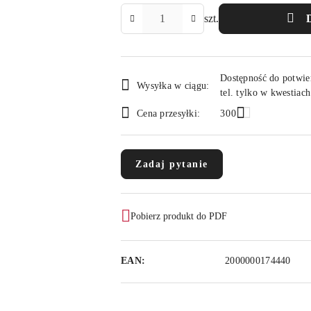
Ilość
szt.
Dostępność
Dostępność do potwie
i
Wysyłka w ciągu:
tel. tylko w kwestiac
dostawa
Cena przesyłki:
300
Zadaj pytanie
Pobierz produkt do PDF
EAN:
2000000174440