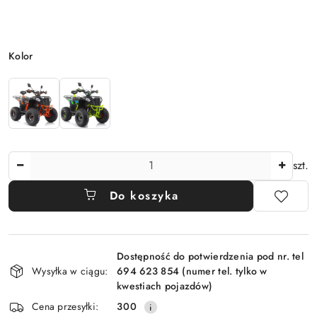
Wariant
Kolor
Ilość
szt.
Do koszyka
Dostępność
Dostępność do potwierdzenia pod nr. tel
i
Wysyłka w ciągu:
694 623 854 (numer tel. tylko w
dostawa
kwestiach pojazdów)
Cena przesyłki:
300