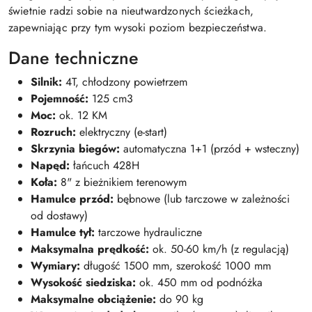
świetnie radzi sobie na nieutwardzonych ścieżkach,
zapewniając przy tym wysoki poziom bezpieczeństwa.
Dane techniczne
Silnik:
4T, chłodzony powietrzem
Pojemność:
125 cm3
Moc:
ok. 12 KM
Rozruch:
elektryczny (e-start)
Skrzynia biegów:
automatyczna 1+1 (przód + wsteczny)
Napęd:
łańcuch 428H
Koła:
8" z bieżnikiem terenowym
Hamulce przód:
bębnowe (lub tarczowe w zależności
od dostawy)
Hamulce tył:
tarczowe hydrauliczne
Maksymalna prędkość:
ok. 50-60 km/h (z regulacją)
Wymiary:
długość 1500 mm, szerokość 1000 mm
Wysokość siedziska:
ok. 450 mm od podnóżka
Maksymalne obciążenie:
do 90 kg