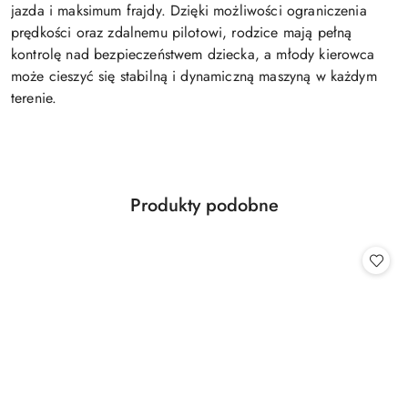
jazda i maksimum frajdy. Dzięki możliwości ograniczenia
prędkości oraz zdalnemu pilotowi, rodzice mają pełną
kontrolę nad bezpieczeństwem dziecka, a młody kierowca
może cieszyć się stabilną i dynamiczną maszyną w każdym
terenie.
Produkty
Produkty podobne
Pomiń karuzelę produktów
o
statusie: