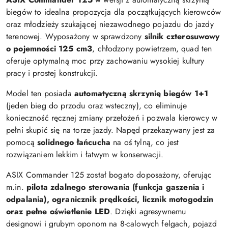
biegów to idealna propozycja dla początkujących kierowców
oraz młodzieży szukającej niezawodnego pojazdu do jazdy
terenowej. Wyposażony w sprawdzony
silnik czterosuwowy
o pojemności 125 cm3
, chłodzony powietrzem, quad ten
oferuje optymalną moc przy zachowaniu wysokiej kultury
pracy i prostej konstrukcji.
Model ten posiada
automatyczną skrzynię biegów 1+1
(jeden bieg do przodu oraz wsteczny), co eliminuje
konieczność ręcznej zmiany przełożeń i pozwala kierowcy w
pełni skupić się na torze jazdy. Napęd przekazywany jest za
pomocą
solidnego łańcucha
na oś tylną, co jest
rozwiązaniem lekkim i łatwym w konserwacji.
ASIX Commander 125 został bogato doposażony, oferując
m.in.
pilota zdalnego sterowania (funkcja gaszenia i
odpalania), ogranicznik prędkości, licznik motogodzin
oraz pełne oświetlenie LED
. Dzięki agresywnemu
designowi i grubym oponom na 8-calowych felgach, pojazd