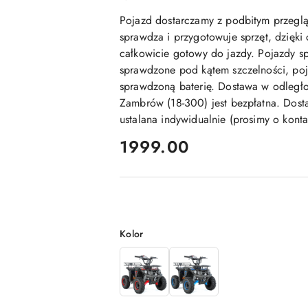
Pojazd dostarczamy z podbitym przegl
sprawdza i przygotowuje sprzęt, dzięki
całkowicie gotowy do jazdy. Pojazdy sp
sprawdzone pod kątem szczelności, poj
sprawdzoną baterię. Dostawa w odległ
Zambrów (18-300) jest bezpłatna. Dosta
ustalana indywidualnie (prosimy o kont
cena:
1999.00
Wariant
Kolor