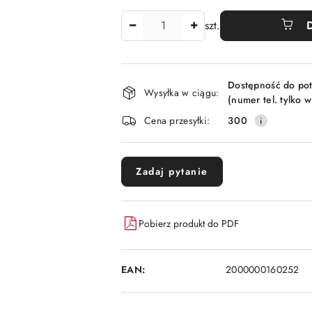
Ilość
szt.
Dostępność
Dostępność do pot
i
Wysyłka w ciągu:
(numer tel. tylko 
dostawa
Cena przesyłki:
300
Zadaj pytanie
Pobierz produkt do PDF
EAN:
2000000160252