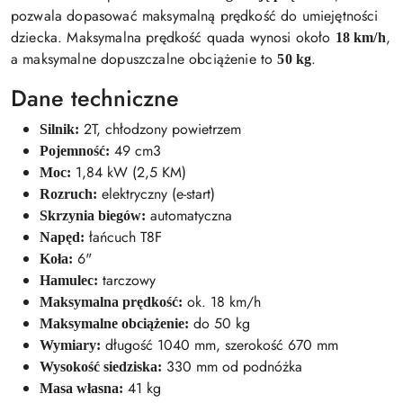
pozwala dopasować maksymalną prędkość do umiejętności
dziecka. Maksymalna prędkość quada wynosi około
,
18 km/h
a maksymalne dopuszczalne obciążenie to
.
50 kg
Dane techniczne
2T, chłodzony powietrzem
Silnik:
49 cm3
Pojemność:
1,84 kW (2,5 KM)
Moc:
elektryczny (e-start)
Rozruch:
automatyczna
Skrzynia biegów:
łańcuch T8F
Napęd:
6"
Koła:
tarczowy
Hamulec:
ok. 18 km/h
Maksymalna prędkość:
do 50 kg
Maksymalne obciążenie:
długość 1040 mm, szerokość 670 mm
Wymiary:
330 mm od podnóżka
Wysokość siedziska:
41 kg
Masa własna: