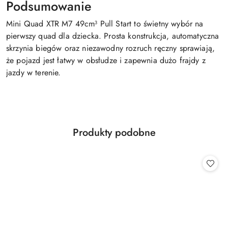
Podsumowanie
Mini Quad XTR M7 49cm³ Pull Start to świetny wybór na
pierwszy quad dla dziecka. Prosta konstrukcja, automatyczna
skrzynia biegów oraz niezawodny rozruch ręczny sprawiają,
że pojazd jest łatwy w obsłudze i zapewnia dużo frajdy z
jazdy w terenie.
Produkty
Produkty podobne
Pomiń karuzelę produktów
o
statusie: