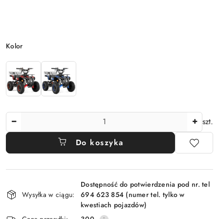
Wariant
Kolor
Ilość
szt.
Do koszyka
Dostępność
Dostępność do potwierdzenia pod nr. tel
i
Wysyłka w ciągu:
694 623 854 (numer tel. tylko w
dostawa
kwestiach pojazdów)