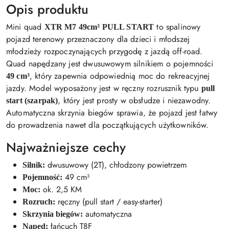
Opis produktu
Mini quad
to spalinowy
XTR M7 49cm³ PULL START
pojazd terenowy przeznaczony dla dzieci i młodszej
młodzieży rozpoczynających przygodę z jazdą off-road.
Quad napędzany jest dwusuwowym silnikiem o pojemności
, który zapewnia odpowiednią moc do rekreacyjnej
49 cm³
jazdy. Model wyposażony jest w ręczny rozrusznik typu
pull
, który jest prosty w obsłudze i niezawodny.
start (szarpak)
Automatyczna skrzynia biegów sprawia, że pojazd jest łatwy
do prowadzenia nawet dla początkujących użytkowników.
Najważniejsze cechy
dwusuwowy (2T), chłodzony powietrzem
Silnik:
49 cm³
Pojemność:
ok. 2,5 KM
Moc:
ręczny (pull start / easy-starter)
Rozruch:
automatyczna
Skrzynia biegów:
łańcuch T8F
Napęd: